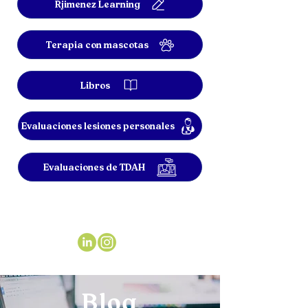
Rjimenez Learning
Terapia con mascotas
Libros
Evaluaciones lesiones personales
Evaluaciones de TDAH
Blog