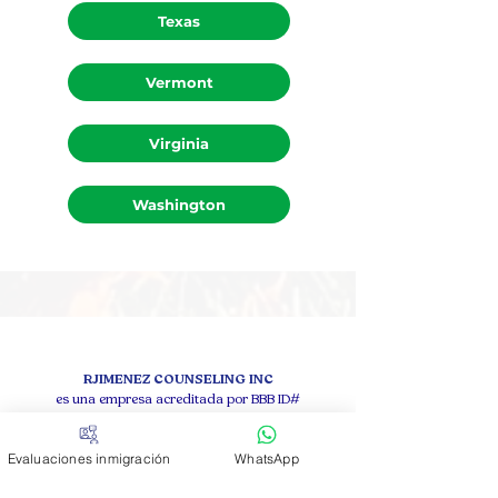
Texas
Vermont
Virginia
Washington
RJIMENEZ COUNSELING INC
es una empresa acreditada por BBB ID#
92025180
;
Evaluaciones inmigración
WhatsApp
Calificación BBB: A+