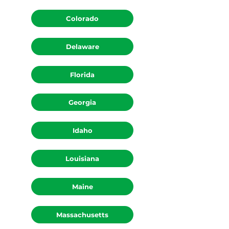
California
Colorado
Delaware
Florida
Georgia
Idaho
Louisiana
Maine
Massachusetts