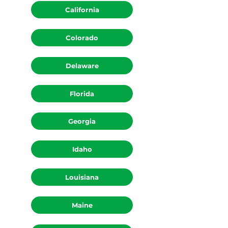
California
Colorado
Delaware
Florida
Georgia
Idaho
Louisiana
Maine