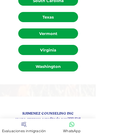
South Carolina
Texas
Vermont
Virginia
Washington
RJIMENEZ COUNSELING INC
es una empresa acreditada por BBB ID#
Evaluaciones inmigración
WhatsApp
92025180
;