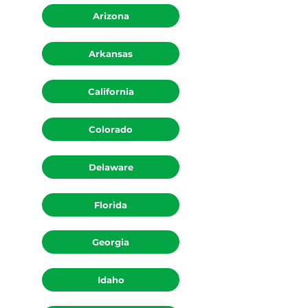
Arizona
Arkansas
California
Colorado
Delaware
Florida
Georgia
Idaho