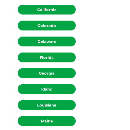
California
Colorado
Delaware
Florida
Georgia
Idaho
Louisiana
Maine