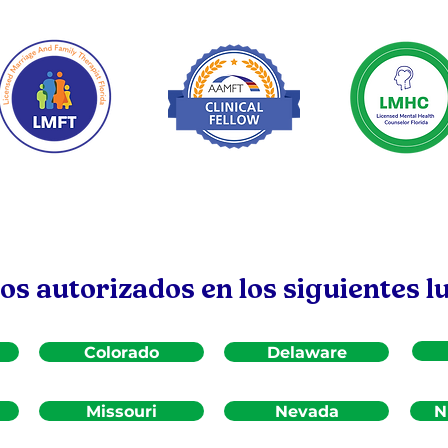
s autorizados en los siguientes l
Colorado
Delaware
Missouri
Nevada
N