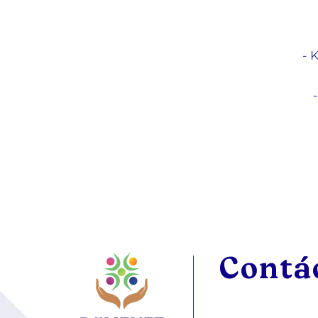
- 
Contá