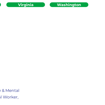
Virginia
Washington
y & Mental
l Worker,