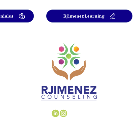
niales
Rjimenez Learning