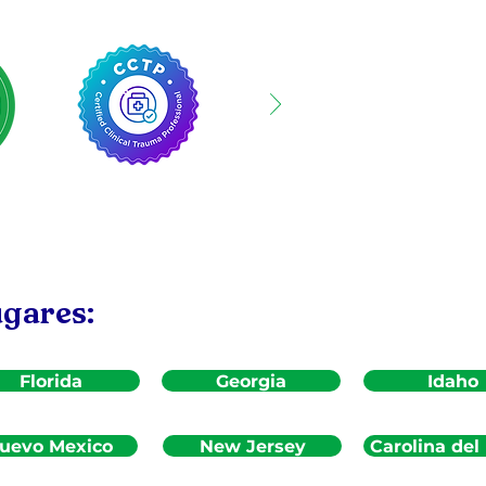
ugares:
Florida
Georgia
Idaho
uevo Mexico
New Jersey
Carolina del