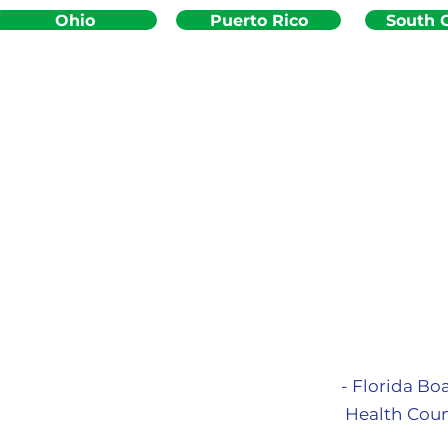
Ohio
Puerto Rico
South C
- Florida Bo
Health Coun