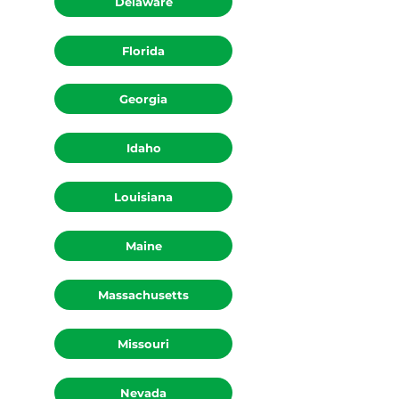
Delaware
Florida
Georgia
Idaho
Louisiana
Maine
Massachusetts
Missouri
Nevada