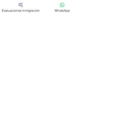
Virginia
Evaluaciones inmigración
WhatsApp
Washington
RJIMENEZ COUNSELING INC
es una empresa acreditada por BBB ID#
92025180
;
Calificación BBB: A+
RJIMENEZ COUNSELING INC
es un proveedor educación continua
#50-34780 para las siguientes juntas:
- Florida Board of Clinical Social Work,
Marriage & Family Therapy & Mental Health