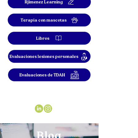
Rjimenez Learning
Terapia con mascotas
Libros
Evaluaciones lesiones personales
Evaluaciones de TDAH
Blog