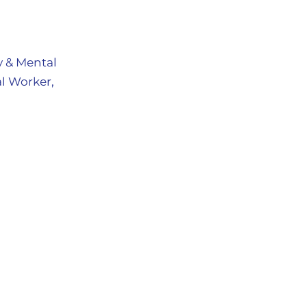
y & Mental
l Worker,