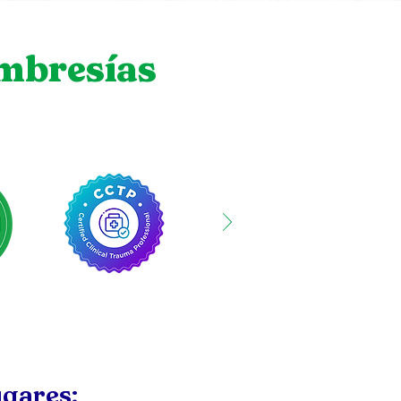
embresías
ugares: