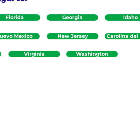
Florida
Georgia
Idaho
uevo Mexico
New Jersey
Carolina del
Virginia
Washington