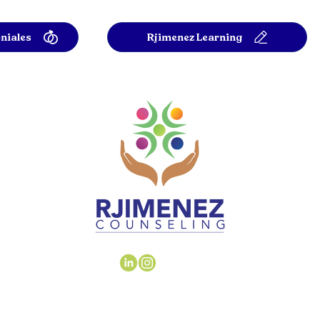
niales
Rjimenez Learning