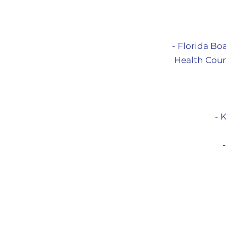
- Florida Bo
Health Coun
- 